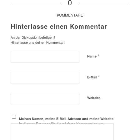
0
KOMMENTARE
Hinterlasse einen Kommentar
An der Diskussion beteiligen?
Hinterlasse uns deinen Kommentar!
*
Name
*
E-Mail
Website
Meinen Namen, meine E-Mail-Adresse und meine Website
in diesem Browser für die nächste Kommentierung
speichern.